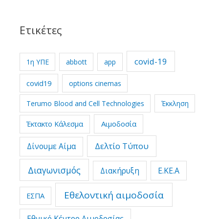
Ετικέτες
covid-19
1η ΥΠΕ
abbott
app
covid19
options cinemas
Terumo Blood and Cell Technologies
Έκκληση
Έκτακτο Κάλεσμα
Αιμοδοσία
Δελτίο Τύπου
Δίνουμε Αίμα
Διαγωνισμός
Διακήρυξη
Ε.ΚΕ.Α
Εθελοντική αιμοδοσία
ΕΣΠΑ
Εθνικό Κέντρο Αιμοδοσίας