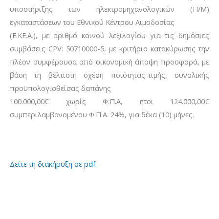
υποστήριξης των ηλεκτρομηχανολογικών (Η/Μ)
εγκαταστάσεων του Εθνικού Κέντρου Αιμοδοσίας
(Ε.ΚΕ.Α.), με αριθμό κοινού λεξιλογίου για τις δημόσιες
συμβάσεις CPV: 50710000-5, με κριτήριο κατακύρωσης την
πλέον συμφέρουσα από οικονομική άποψη προσφορά, με
βάση τη βέλτιστη σχέση ποιότητας-τιμής, συνολικής
προϋπολογισθείσας δαπάνης
100.000,00€ χωρίς Φ.Π.Α, ήτοι 124.000,00€
συμπεριλαμβανομένου Φ.Π.Α. 24%, για δέκα (10) μήνες.
Δείτε τη διακήρυξη σε pdf.