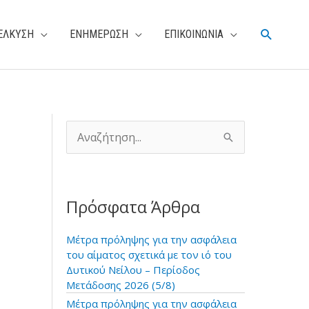
Αναζήτη
ΕΛΚΥΣΗ
ΕΝΗΜΕΡΩΣΗ
ΕΠΙΚΟΙΝΩΝΙΑ
Α
ν
α
ζ
ή
Πρόσφατα Άρθρα
τ
η
σ
Μέτρα πρόληψης για την ασφάλεια
η
του αίματος σχετικά με τον ιό του
γ
Δυτικού Νείλου – Περίοδος
ι
Μετάδοσης 2026 (5/8)
α
Μέτρα πρόληψης για την ασφάλεια