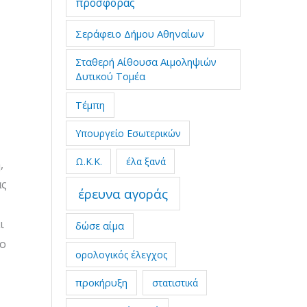
προσφοράς
Σεράφειο Δήμου Αθηναίων
Σταθερή Αίθουσα Αιμοληψιών
Δυτικού Τομέα
Τέμπη
Υπουργείο Εσωτερικών
Ω.Κ.Κ.
έλα ξανά
,
ας
έρευνα αγοράς
ι
δώσε αίμα
το
ορολογικός έλεγχος
προκήρυξη
στατιστικά