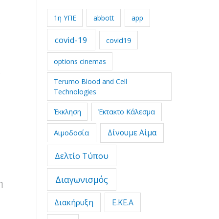
1η ΥΠΕ
abbott
app
covid-19
covid19
options cinemas
ύ
Terumo Blood and Cell
Technologies
Έκτακτο Κάλεσμα
Έκκληση
Δίνουμε Αίμα
Αιμοδοσία
Δελτίο Τύπου
Διαγωνισμός
η
Διακήρυξη
Ε.ΚΕ.Α