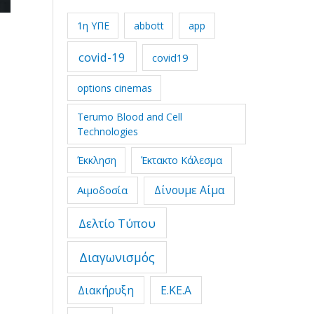
1η ΥΠΕ
abbott
app
covid-19
covid19
options cinemas
Terumo Blood and Cell
Technologies
Έκτακτο Κάλεσμα
Έκκληση
Δίνουμε Αίμα
Αιμοδοσία
Δελτίο Τύπου
Διαγωνισμός
Διακήρυξη
Ε.ΚΕ.Α