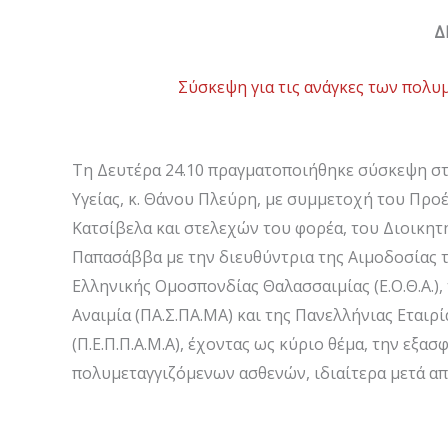
Δ
Σύσκεψη για τις ανάγκες των πολυ
Τη Δευτέρα 24.10 πραγματοποιήθηκε σύσκεψη στ
Υγείας, κ. Θάνου Πλεύρη, με συμμετοχή του Προ
Κατσίβελα και στελεχών του φορέα, του Διοικητ
Παπασάββα με την διευθύντρια της Αιμοδοσίας 
Ελληνικής Ομοσπονδίας Θαλασσαιμίας (Ε.Ο.Θ.Α.
Αναιμία (ΠΑ.Σ.ΠΑ.ΜΑ) και της Πανελλήνιας Εται
(Π.Ε.Π.Π.Α.Μ.Α), έχοντας ως κύριο θέμα, την εξ
πολυμεταγγιζόμενων ασθενών, ιδιαίτερα μετά α