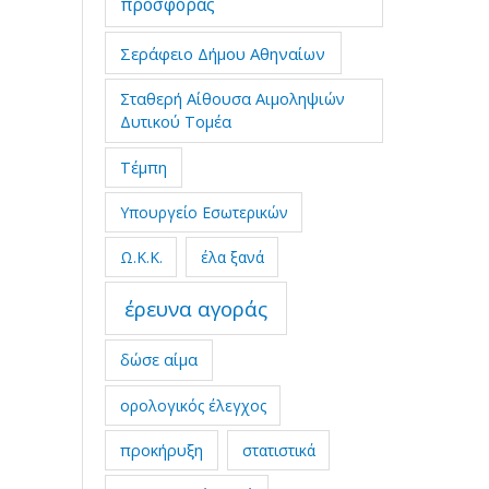
προσφοράς
Σεράφειο Δήμου Αθηναίων
Σταθερή Αίθουσα Αιμοληψιών
Δυτικού Τομέα
Τέμπη
Υπουργείο Εσωτερικών
Ω.Κ.Κ.
έλα ξανά
έρευνα αγοράς
δώσε αίμα
ορολογικός έλεγχος
προκήρυξη
στατιστικά