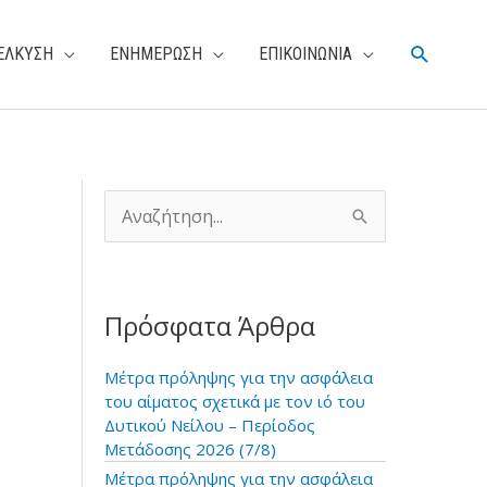
Αναζήτη
ΕΛΚΥΣΗ
ΕΝΗΜΕΡΩΣΗ
ΕΠΙΚΟΙΝΩΝΙΑ
Α
ν
α
ζ
ή
Πρόσφατα Άρθρα
τ
η
σ
Μέτρα πρόληψης για την ασφάλεια
η
του αίματος σχετικά με τον ιό του
γ
Δυτικού Νείλου – Περίοδος
ι
Μετάδοσης 2026 (7/8)
α
Μέτρα πρόληψης για την ασφάλεια