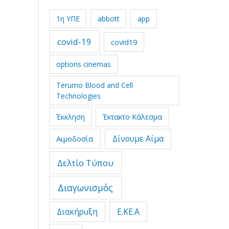
1η ΥΠΕ
abbott
app
covid-19
covid19
options cinemas
Terumo Blood and Cell
Technologies
Έκτακτο Κάλεσμα
Έκκληση
Δίνουμε Αίμα
Αιμοδοσία
Δελτίο Τύπου
Διαγωνισμός
Διακήρυξη
Ε.ΚΕ.Α