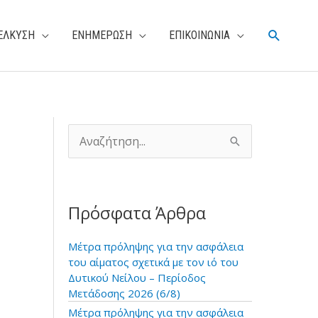
Αναζήτη
ΕΛΚΥΣΗ
ΕΝΗΜΕΡΩΣΗ
ΕΠΙΚΟΙΝΩΝΙΑ
Α
ν
α
ζ
ή
Πρόσφατα Άρθρα
τ
η
σ
Μέτρα πρόληψης για την ασφάλεια
η
του αίματος σχετικά με τον ιό του
γ
Δυτικού Νείλου – Περίοδος
ι
Μετάδοσης 2026 (6/8)
α
Μέτρα πρόληψης για την ασφάλεια