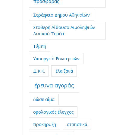
προσφοράς
Σεράφειο Δήμου Αθηναίων
Σταθερή Αίθουσα Αιμοληψιών
Δυτικού Τομέα
Τέμπη
Υπουργείο Εσωτερικών
Ω.Κ.Κ.
έλα ξανά
έρευνα αγοράς
δώσε αίμα
ορολογικός έλεγχος
προκήρυξη
στατιστικά